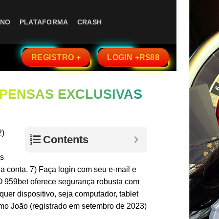
INO
PLATAFORMA
CRASH
REGISTRO +
LOGIN +R$88
PENSAS EXCLUSIVAS
2)
Contents
os
ua conta. 7) Faça login com seu e-mail e
O 959bet oferece segurança robusta com
uer dispositivo, seja computador, tablet
mo João (registrado em setembro de 2023)