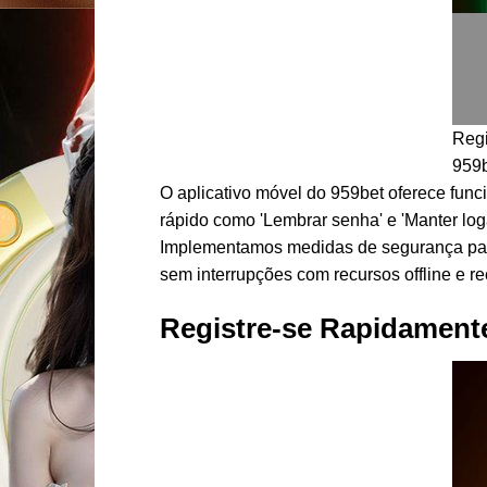
Regi
959
O aplicativo móvel do 959bet oferece funci
rápido como 'Lembrar senha' e 'Manter log
Implementamos medidas de segurança para
sem interrupções com recursos offline e r
Registre-se Rapidament