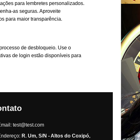
icações para lembretes personalizados.
tenha-as seguras. Aproveite
os para maior transparência.
o processo de desbloqueio. Use o
ativas de login estão disponíveis para
ntato
mail:
test@test.com
Endereço:
R. Um, S/N - Altos do Coxipó,