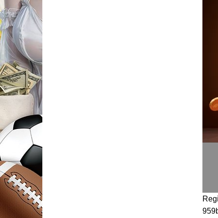
Regi
959