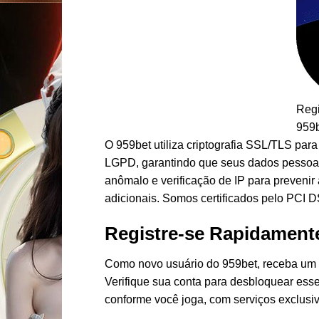
Regi
959
O 959bet utiliza criptografia SSL/TLS par
LGPD, garantindo que seus dados pessoai
anômalo e verificação de IP para prevenir
adicionais. Somos certificados pelo PCI 
Registre-se Rapidament
Como novo usuário do 959bet, receba um b
Verifique sua conta para desbloquear ess
conforme você joga, com serviços exclusi