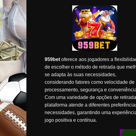
959bet
oferece aos jogadores a flexibilid
de escolher o método de retirada que mel
se adapta às suas necessidades,
considerando fatores como velocidade de
processamento, segurança e conveniência
Com uma variedade de opções de retirada
plataforma atende a diferentes preferência
necessidades, garantindo uma experiênci
jogo positiva e contínua.