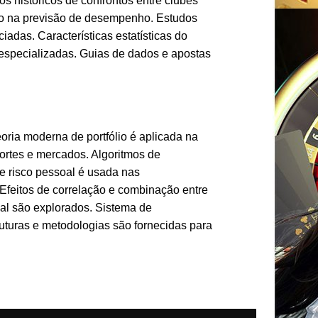
s históricos de confrontos entre clubes
ado na previsão de desempenho. Estudos
ciadas. Características estatísticas do
es especializadas. Guias de dados e apostas
oria moderna de portfólio é aplicada na
portes e mercados. Algoritmos de
e risco pessoal é usada nas
Efeitos de correlação e combinação entre
eal são explorados. Sistema de
uturas e metodologias são fornecidas para