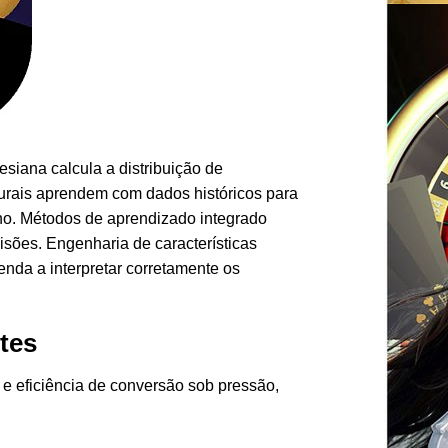
siana calcula a distribuição de
neurais aprendem com dados históricos para
enho. Métodos de aprendizado integrado
isões. Engenharia de características
nda a interpretar corretamente os
tes
 e eficiência de conversão sob pressão,