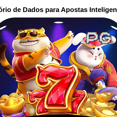
ório de Dados para Apostas Inteligen