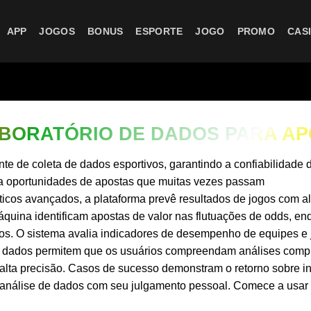
APP
JOGOS
BONUS
ESPORTE
JOGO
PROMO
CAS
ABORATÓRIO DE DADOS PARA AP
e de coleta de dados esportivos, garantindo a confiabilidade 
ela oportunidades de apostas que muitas vezes passam
ticos avançados, a plataforma prevê resultados de jogos com al
áquina identificam apostas de valor nas flutuações de odds, e
ogos. O sistema avalia indicadores de desempenho de equipes e
e dados permitem que os usuários compreendam análises compl
alta precisão. Casos de sucesso demonstram o retorno sobre 
 análise de dados com seu julgamento pessoal. Comece a usar 