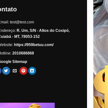
ntato
mail:
test@test.com
Endereço:
R. Um, S/N - Altos do Coxipó,
uiabá - MT, 78053-152
Website:
https://959betuu.com/
otline:
2010686868
Google Sitemap