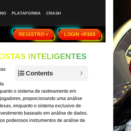
INO
PLATAFORMA
CRASH
REGISTRO +
LOGIN +R$88
OSTAS INTELIGENTES
das
Contents
ta
nquanto o sistema de rastreamento em
 jogadores, proporcionando uma análise
exas, enquanto o sistema exclusivo de
investimento baseado em análise de dados.
os poderosos instrumentos de análise de