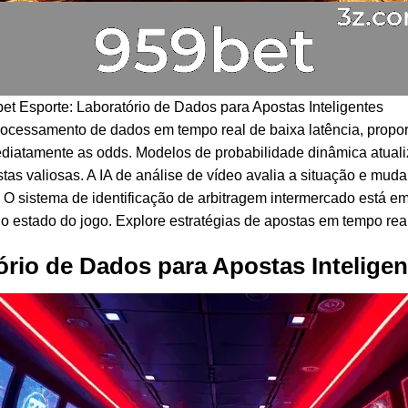
et Esporte: Laboratório de Dados para Apostas Inteligentes
rocessamento de dados em tempo real de baixa latência, prop
ediatamente as odds. Modelos de probabilidade dinâmica atual
ostas valiosas. A IA de análise de vídeo avalia a situação e 
as. O sistema de identificação de arbitragem intermercado est
o estado do jogo. Explore estratégias de apostas em tempo rea
ório de Dados para Apostas Inteligen